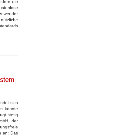
ndern die
ostenlose
 Anwender
nützliche
standards
ystem
ndet sich
em konnte
gt stetig
GmbH, der
rungsfreie
ie an: Das