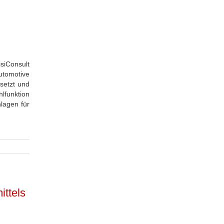
siConsult
tomotive
setzt und
lfunktion
nlagen für
ittels