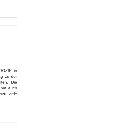
n
 DGZfP in
ag zu der
ten. Die
 hat auch
azu viele