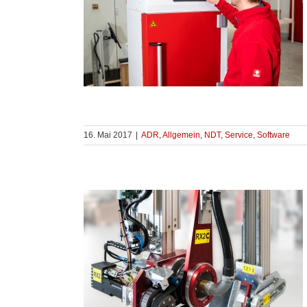
16. Mai 2017
|
ADR
,
Allgemein
,
NDT
,
Service
,
Software