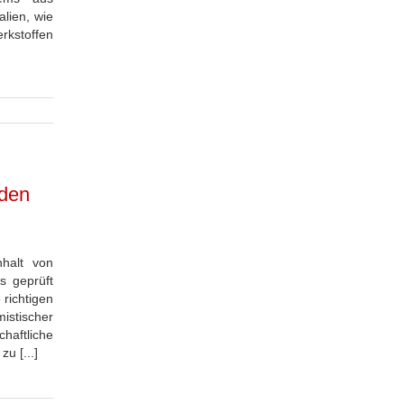
alien, wie
kstoffen
 den
halt von
s geprüft
 richtigen
istischer
haftliche
u [...]