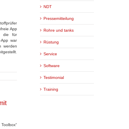
NDT
Pressemitteilung
ffprüfer
nfreie App
Rohre und tanks
, die für
T-App war
Rüstung
in werden
gestellt.
Service
Software
Testimonial
Training
mit
Toolbox“