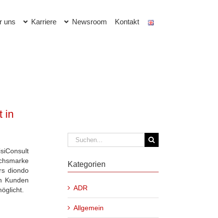
r uns
Karriere
Newsroom
Kontakt
 in
Suche
nach:
siConsult
chsmarke
Kategorien
rs diondo
en Kunden
ADR
möglicht.
Allgemein