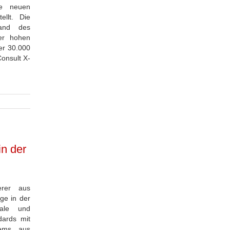
ne neuen
ellt. Die
tand des
rer hohen
er 30.000
onsult X-
in der
erer aus
ge in der
tale und
dards mit
tems aus