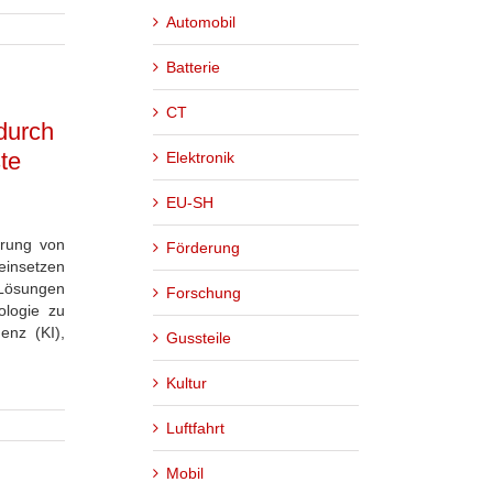
Automobil
Batterie
CT
 durch
te
Elektronik
EU-SH
hrung von
Förderung
einsetzen
Lösungen
Forschung
ologie zu
genz (KI),
Gussteile
Kultur
Luftfahrt
Mobil