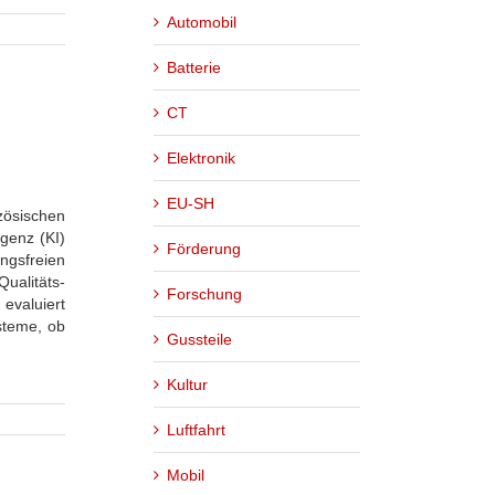
Automobil
Batterie
CT
Elektronik
EU-SH
zösischen
igenz (KI)
Förderung
ngsfreien
Qualitäts-
Forschung
evaluiert
steme, ob
Gussteile
Kultur
Luftfahrt
Mobil