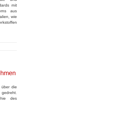
dards mit
tems aus
alien, wie
kstoffen
nehmen
 über die
 gedreht.
phie des