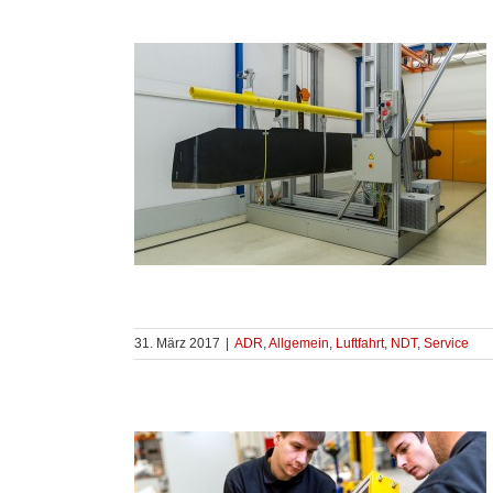
31. März 2017
|
ADR
,
Allgemein
,
Luftfahrt
,
NDT
,
Service