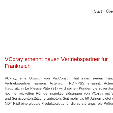
Start
Übe
VCxray ernennt neuen Vertriebspartner für
Frankreich
VCxray, eine Division von VisiConsult, hat einen neuen fran
Vertriebspartner namens Actemium NDT-P&S ernannt. Acte
Hauptsitz in Le Plessis-Pâté (91) wird seinen Kunden die zuverläs
hoch entwickelten Röntgeninspektionslösungen von VCxray mit 
und Serviceunterstützung anbieten. Seit mehr als 50 Jahren bietet
NDT-P&S eine globale Produktpalette für die zerstörungsfreie Prüfung