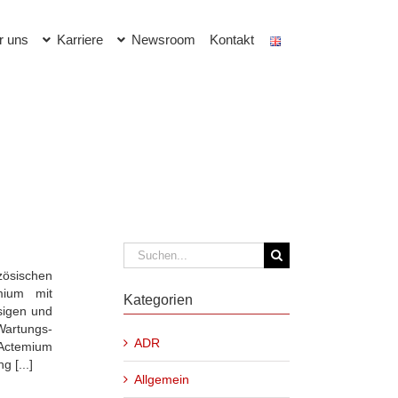
r uns
Karriere
Newsroom
Kontakt
Suche
nach:
zösischen
mium mit
Kategorien
sigen und
Wartungs-
ADR
 Actemium
 [...]
Allgemein