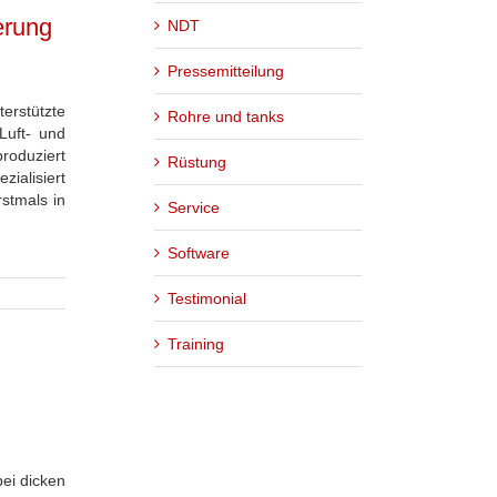
erung
NDT
Pressemitteilung
erstützte
Rohre und tanks
Luft- und
oduziert
Rüstung
zialisiert
stmals in
Service
Software
Testimonial
Training
ei dicken