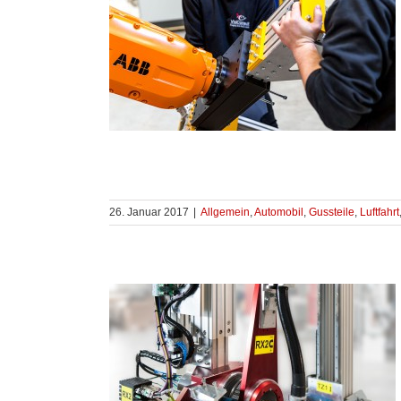
26. Januar 2017
|
Allgemein
,
Automobil
,
Gussteile
,
Luftfahrt