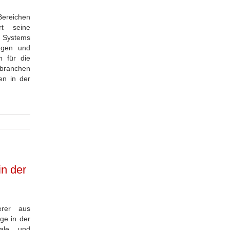
Bereichen
rt seine
y Systems
agen und
n für die
ebranchen
en in der
in der
erer aus
ge in der
tale und