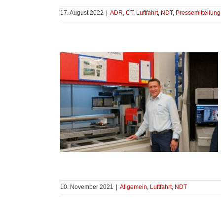
17. August 2022
|
ADR
,
CT
,
Luftfahrt
,
NDT
,
Pressemitteilung
10. November 2021
|
Allgemein
,
Luftfahrt
,
NDT