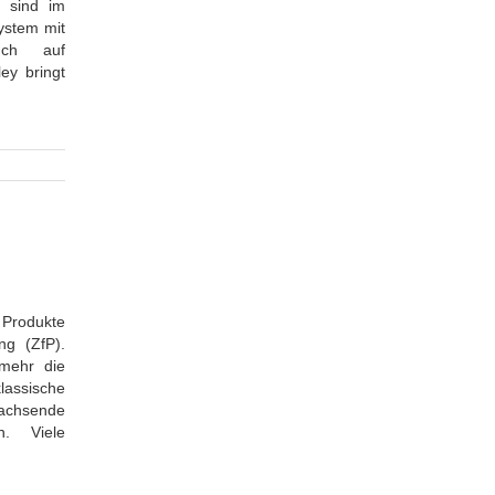
e sind im
System mit
uch auf
ey bringt
 Produkte
ng (ZfP).
 mehr die
lassische
wachsende
n. Viele