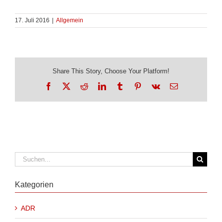
17. Juli 2016
|
Allgemein
Share This Story, Choose Your Platform!
Facebook
X
Reddit
LinkedIn
Tumblr
Pinterest
Vk
E-
Mail
Suche
nach:
Kategorien
ADR