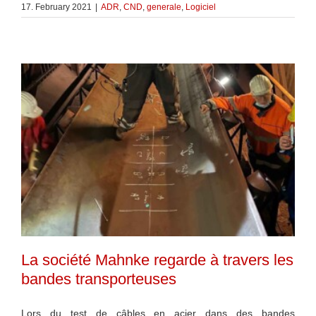
17. February 2021
|
ADR
,
CND
,
generale
,
Logiciel
La société Mahnke regarde à travers les
bandes transporteuses
Lors du test de câbles en acier dans des bandes