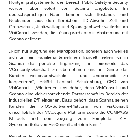
Röntgenprüfsysteme für den Bereich Public Safety & Security
werden aber sofort von Scanna angeboten. Im
deutschsprachigen Raum können sich Bestands- und
Neukunden aus den Bereichen IED-Abwehr, Zoll und
Grenzschutz, Justizvollzug und Spionageabwehr weiterhin an
VisiConsult wenden, die Lösung wird dann in Abstimmung mit
Scanna geliefert.
„Nicht nur aufgrund der Marktposition, sondern auch weil es
sich um ein Familienunternehmen handelt, sehen wir in
Scanna die perfekte Ergänzung, um einerseits das
VCsecurity-Geschäft zu übernehmen und im Sinne der
Kunden weiterzuentwickeln – und andererseits zu
kooperieren“, erklärt Lennart Schulenburg, CEO von
VisiConsult. „Wir freuen uns daher, dass VisiConsult und
Scanna eine vielversprechende Partnerschaft im Bereich der
industriellen ZfP eingehen. Dazu gehört, dass Scanna seinen
Kunden die x.OS-Software-Plattform von VisiConsult
einschließlich der VC.acquire-Plattform sowie die COMPASS
KI-Tools und den Zugang zum kompletten ZfP-
Systemportfolio von VisiConsult anbieten kann.“
Bestehende Kunden wenden sich für Reparatur- und