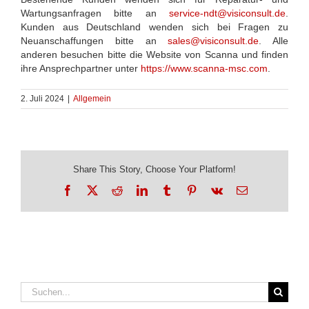
Wartungsanfragen bitte an
service-ndt@visiconsult.de
.
Kunden aus Deutschland wenden sich bei Fragen zu
Neuanschaffungen bitte an
sales@visiconsult.de
. Alle
anderen besuchen bitte die Website von Scanna und finden
ihre Ansprechpartner unter
https://www.scanna-msc.com
.
2. Juli 2024
|
Allgemein
Share This Story, Choose Your Platform!
Facebook
X
Reddit
LinkedIn
Tumblr
Pinterest
Vk
E-
Mail
Suche
nach: