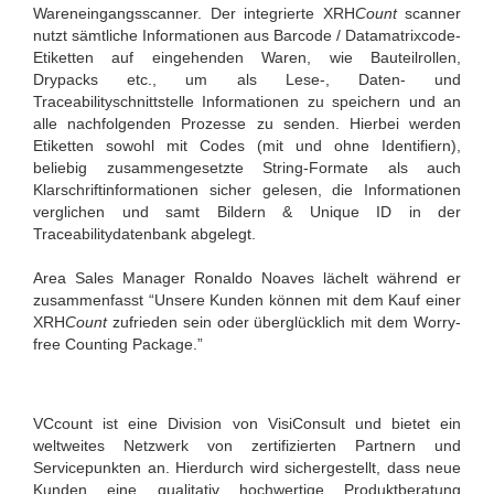
Wareneingangsscanner. Der integrierte XRH
Count
scanner
nutzt sämtliche Informationen aus Barcode / Datamatrixcode-
Etiketten auf eingehenden Waren, wie Bauteilrollen,
Drypacks etc., um als Lese-, Daten- und
Traceabilityschnittstelle Informationen zu speichern und an
alle nachfolgenden Prozesse zu senden. Hierbei werden
Etiketten sowohl mit Codes (mit und ohne Identifiern),
beliebig zusammengesetzte String-Formate als auch
Klarschriftinformationen sicher gelesen, die Informationen
verglichen und samt Bildern & Unique ID in der
Traceabilitydatenbank abgelegt.
Area Sales Manager Ronaldo Noaves lächelt während er
zusammenfasst “Unsere Kunden können mit dem Kauf einer
XRH
Count
zufrieden sein oder überglücklich mit dem Worry-
free Counting Package.”
VCcount ist eine Division von VisiConsult und bietet ein
weltweites Netzwerk von zertifizierten Partnern und
Servicepunkten an. Hierdurch wird sichergestellt, dass neue
Kunden eine qualitativ hochwertige Produktberatung