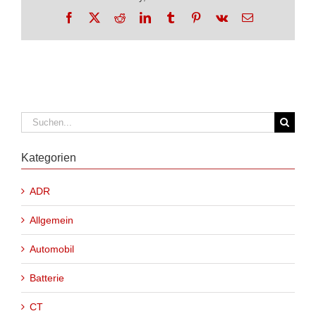
Facebook
X
Reddit
LinkedIn
Tumblr
Pinterest
Vk
E-
Mail
Suche
nach:
Kategorien
ADR
Allgemein
Automobil
Batterie
CT