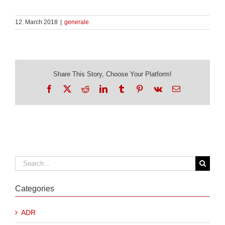
12. March 2018
|
generale
Share This Story, Choose Your Platform!
Facebook
X
Reddit
LinkedIn
Tumblr
Pinterest
Vk
Email
Search
for:
Categories
ADR