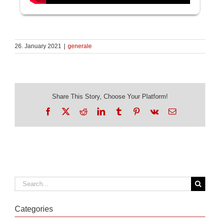
26. January 2021
|
generale
Share This Story, Choose Your Platform!
Facebook
X
Reddit
LinkedIn
Tumblr
Pinterest
Vk
Email
Search
for:
Categories